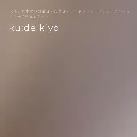
大阪、塚本駅の誕生日・記念日・デートランチ・ディナーにゆっく
りコース料理とワイン
home
menu
wine
floor
info
news
map