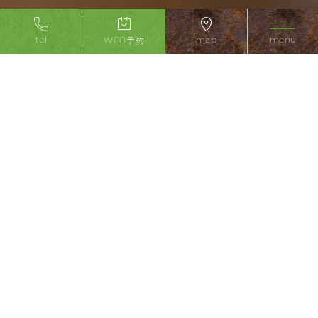
予約
tel
map
WEB